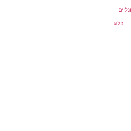
נליים
בלוג